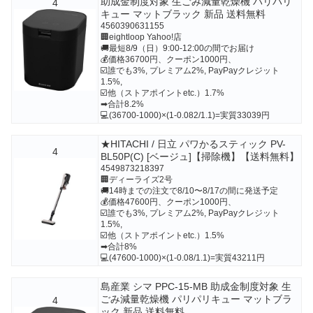
助成金制度対象 生ごみ減量乾燥機 パリパリ
4
キュー マットブラック 新品 送料無料
4560390631155
🏢eightloop Yahoo!店
🚚最短8/9（日）9:00-12:00の間でお届け
💰価格36700円、クーポン1000円、
☑️誰でも3%, プレミアム2%, PayPayクレジット
1.5%,
☑️他（ストアポイントetc.）1.7%
➡合計8.2%
💻(36700-1000)×(1-0.082/1.1)=実質33039円
★HITACHI / 日立 パワかるスティック PV-
4
BL50P(C) [ベージュ]【掃除機】【送料無料】
4549873218397
🏢ディーライズ2号
🚚14時までの注文で8/10〜8/17の間に発送予定
💰価格47600円、クーポン1000円、
☑️誰でも3%, プレミアム2%, PayPayクレジット
1.5%,
☑️他（ストアポイントetc.）1.5%
➡合計8%
💻(47600-1000)×(1-0.08/1.1)=実質43211円
島産業 シマ PPC-15-MB 助成金制度対象 生
ごみ減量乾燥機 パリパリキュー マットブラ
4
ック 新品 送料無料