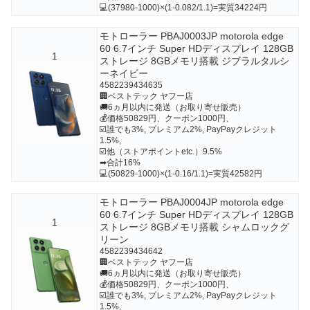
💻(37980-1000)×(1-0.082/1.1)=実質34224円
モトローラー PBAJ0003JP motorola edge
60 6.7インチ Super HDディスプレイ 128GB
1
ストレージ 8GBメモリ搭載 ジブラルタルシ
ーネイビー
4582239434635
🏢ベストテック ヤフー店
🚚6ヵ月以内に発送（お取り寄せ販売）
💰価格50829円、クーポン1000円、
☑️誰でも3%, プレミアム2%, PayPayクレジット
1.5%,
☑️他（ストアポイントetc.）9.5%
➡合計16%
💻(50829-1000)×(1-0.16/1.1)=実質42582円
モトローラー PBAJ0004JP motorola edge
60 6.7インチ Super HDディスプレイ 128GB
1
ストレージ 8GBメモリ搭載 シャムロックグ
リーン
4582239434642
🏢ベストテック ヤフー店
🚚6ヵ月以内に発送（お取り寄せ販売）
💰価格50829円、クーポン1000円、
☑️誰でも3%, プレミアム2%, PayPayクレジット
1.5%,