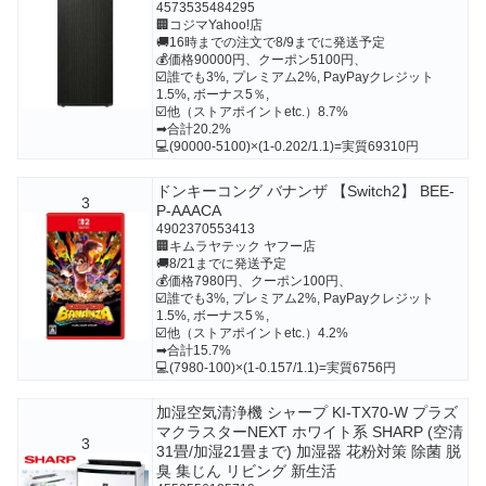
4573535484295
🏢コジマYahoo!店
🚚16時までの注文で8/9までに発送予定
💰価格90000円、クーポン5100円、
☑️誰でも3%, プレミアム2%, PayPayクレジット
1.5%, ボーナス5％,
☑️他（ストアポイントetc.）8.7%
➡合計20.2%
💻(90000-5100)×(1-0.202/1.1)=実質69310円
ドンキーコング バナンザ 【Switch2】 BEE-
3
P-AAACA
4902370553413
🏢キムラヤテック ヤフー店
🚚8/21までに発送予定
💰価格7980円、クーポン100円、
☑️誰でも3%, プレミアム2%, PayPayクレジット
1.5%, ボーナス5％,
☑️他（ストアポイントetc.）4.2%
➡合計15.7%
💻(7980-100)×(1-0.157/1.1)=実質6756円
加湿空気清浄機 シャープ KI-TX70-W プラズ
マクラスターNEXT ホワイト系 SHARP (空清
3
31畳/加湿21畳まで) 加湿器 花粉対策 除菌 脱
臭 集じん リビング 新生活