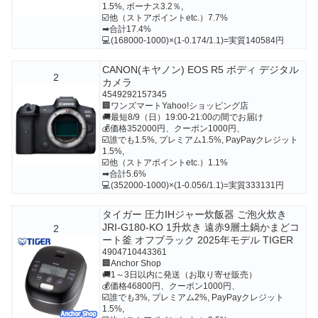
1.5%, ボーナス3.2％,
☑️他（ストアポイントetc.）7.7%
➡合計17.4%
💻(168000-1000)×(1-0.174/1.1)=実質140584円
CANON(キヤノン) EOS R5 ボディ デジタル
2
カメラ
4549292157345
🏢ワンズマートYahoo!ショッピング店
🚚最短8/9（日）19:00-21:00の間でお届け
💰価格352000円、クーポン1000円、
☑️誰でも1.5%, プレミアム1.5%, PayPayクレジット
1.5%,
☑️他（ストアポイントetc.）1.1%
➡合計5.6%
💻(352000-1000)×(1-0.056/1.1)=実質333131円
タイガー 圧力IHジャー炊飯器 ご泡火炊き
JRI-G180-KO 1升炊き 遠赤9層土鍋かまどコ
2
ート釜 オフブラック 2025年モデル TIGER
4904710443361
🏢Anchor Shop
🚚1～3日以内に発送（お取り寄せ販売）
💰価格46800円、クーポン1000円、
☑️誰でも3%, プレミアム2%, PayPayクレジット
1.5%,