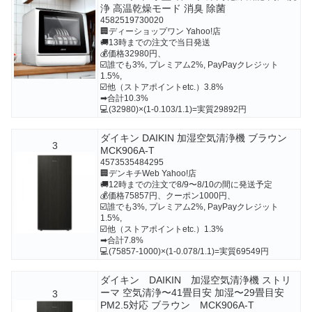
浄 高温乾燥モード 消臭 除菌
4582519730020
🏢ディーショップワン Yahoo!店
🚚13時までの注文で当日発送
💰価格32980円、
☑️誰でも3%, プレミアム2%, PayPayクレジット
1.5%,
☑️他（ストアポイントetc.）3.8%
➡合計10.3%
💻(32980)×(1-0.103/1.1)=実質29892円
ダイキン DAIKIN 加湿空気清浄機 ブラウン
3
MCK906A-T
4573535484295
🏢デンキチWeb Yahoo!店
🚚12時までの注文で8/9〜8/10の間に発送予定
💰価格75857円、クーポン1000円、
☑️誰でも3%, プレミアム2%, PayPayクレジット
1.5%,
☑️他（ストアポイントetc.）1.3%
➡合計7.8%
💻(75857-1000)×(1-0.078/1.1)=実質69549円
ダイキン DAIKIN 加湿空気清浄機 ストリ
ーマ 空気清浄〜41畳目安 加湿〜29畳目安
3
PM2.5対応 ブラウン MCK906A-T