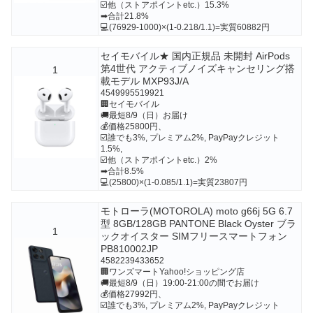
☑️他（ストアポイントetc.）15.3%
➡合計21.8%
💻(76929-1000)×(1-0.218/1.1)=実質60882円
セイモバイル★ 国内正規品 未開封 AirPods
第4世代 アクティブノイズキャンセリング搭
1
載モデル MXP93J/A
4549995519921
🏢セイモバイル
🚚最短8/9（日）お届け
💰価格25800円、
☑️誰でも3%, プレミアム2%, PayPayクレジット
1.5%,
☑️他（ストアポイントetc.）2%
➡合計8.5%
💻(25800)×(1-0.085/1.1)=実質23807円
モトローラ(MOTOROLA) moto g66j 5G 6.7
型 8GB/128GB PANTONE Black Oyster ブラ
1
ックオイスター SIMフリースマートフォン
PB810002JP
4582239433652
🏢ワンズマートYahoo!ショッピング店
🚚最短8/9（日）19:00-21:00の間でお届け
💰価格27992円、
☑️誰でも3%, プレミアム2%, PayPayクレジット