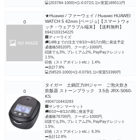
💻(203784-1000)×(1-0.072/1.1)=実質189511円
★Huawei / ファーウェイ / Huawei HUAWEI
WATCH 5 42mm [ベージュ]【スマートウォ
0
ッチ・ウェアラブル端末】【送料無料】
6942103154225
🏢ディーライズ
🚚14時までの注文で8/10〜8/17の間に発送予定
💰価格58520円、クーポン1000円、
☑️誰でも3%, プレミアム2%, PayPayクレジット
1.5%,
☑️他（ストアポイントetc.）1.4%
➡合計7.9%
💻(58520-1000)×(1-0.079/1.1)=実質53390円
タイガー 土鍋圧力IHジャー ご泡火炊き
炊飯器 ストーンブラック 3.5合 JRX-S060-
0
KS
4904710443293
🏢サンサン マーケット
🚚8/10〜8/12の間に発送予定
💰価格76700円、クーポン1000円、
☑️誰でも3%, プレミアム2%, PayPayクレジット
1.5%,
☑️他（ストアポイントetc.）6.3%
➡合計12.8%