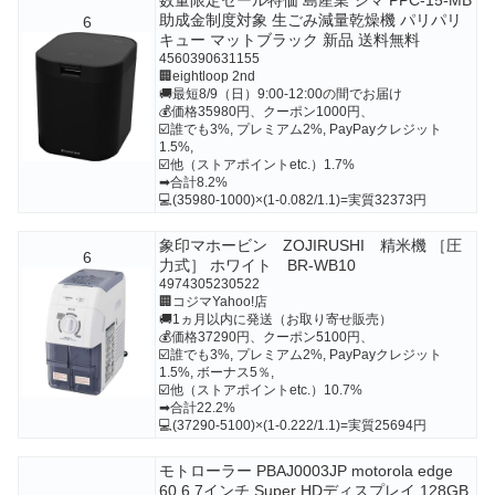
助成金制度対象 生ごみ減量乾燥機 パリパリ
6
キュー マットブラック 新品 送料無料
4560390631155
🏢eightloop 2nd
🚚最短8/9（日）9:00-12:00の間でお届け
💰価格35980円、クーポン1000円、
☑️誰でも3%, プレミアム2%, PayPayクレジット
1.5%,
☑️他（ストアポイントetc.）1.7%
➡合計8.2%
💻(35980-1000)×(1-0.082/1.1)=実質32373円
象印マホービン ZOJIRUSHI 精米機 ［圧
6
力式］ ホワイト BR-WB10
4974305230522
🏢コジマYahoo!店
🚚1ヵ月以内に発送（お取り寄せ販売）
💰価格37290円、クーポン5100円、
☑️誰でも3%, プレミアム2%, PayPayクレジット
1.5%, ボーナス5％,
☑️他（ストアポイントetc.）10.7%
➡合計22.2%
💻(37290-5100)×(1-0.222/1.1)=実質25694円
モトローラー PBAJ0003JP motorola edge
60 6.7インチ Super HDディスプレイ 128GB