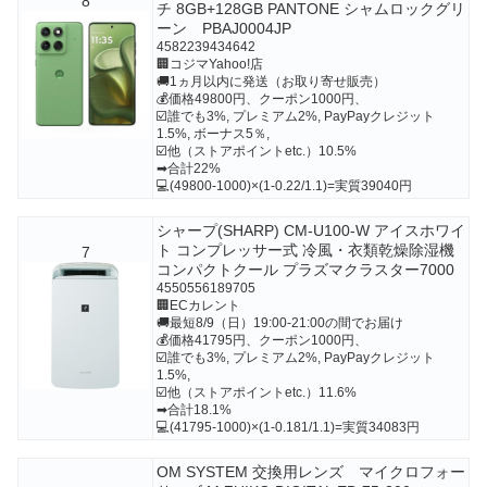
8
チ 8GB+128GB PANTONE シャムロックグリ
ーン PBAJ0004JP
4582239434642
🏢コジマYahoo!店
🚚1ヵ月以内に発送（お取り寄せ販売）
💰価格49800円、クーポン1000円、
☑️誰でも3%, プレミアム2%, PayPayクレジット
1.5%, ボーナス5％,
☑️他（ストアポイントetc.）10.5%
➡合計22%
💻(49800-1000)×(1-0.22/1.1)=実質39040円
シャープ(SHARP) CM-U100-W アイスホワイ
ト コンプレッサー式 冷風・衣類乾燥除湿機
7
コンパクトクール プラズマクラスター7000
4550556189705
🏢ECカレント
🚚最短8/9（日）19:00-21:00の間でお届け
💰価格41795円、クーポン1000円、
☑️誰でも3%, プレミアム2%, PayPayクレジット
1.5%,
☑️他（ストアポイントetc.）11.6%
➡合計18.1%
💻(41795-1000)×(1-0.181/1.1)=実質34083円
OM SYSTEM 交換用レンズ マイクロフォー