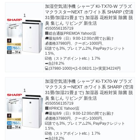
加湿空気清浄機 シャープ KI-TX70-W プラズ
マクラスターNEXT ホワイト系 SHARP (空清
1
31畳/加湿21畳まで) 加湿器 花粉対策 除菌 脱
臭 集じん リビング 新生活
4550556135719
🏢総合通販PREMOA Yahoo!店
🚚最短8/9（日）9:00-12:00の間でお届け
💰価格37980円、クーポン1000円、
☑️誰でも3%, プレミアム2%, PayPayクレジット
1.5%,
☑️他（ストアポイントetc.）1.7%
➡合計8.2%
💻(37980-1000)×(1-0.082/1.1)=実質34224円
加湿空気清浄機 シャープ KI-TX70-W プラズ
マクラスターNEXT ホワイト系 SHARP (空清
1
31畳/加湿21畳まで) 加湿器 花粉対策 除菌 脱
臭 集じん リビング 新生活
4550556135719
🏢XPRICE Yahoo!店
🚚最短8/9（日）9:00-12:00の間でお届け
💰価格37980円、クーポン1000円、
☑️誰でも3%, プレミアム2%, PayPayクレジット
1.5%,
☑️他（ストアポイントetc.）1.7%
➡合計8.2%