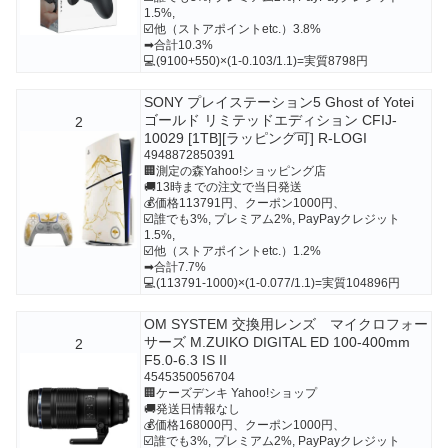
1.5%,
☑️他（ストアポイントetc.）3.8%
➡合計10.3%
💻(9100+550)×(1-0.103/1.1)=実質8798円
SONY プレイステーション5 Ghost of Yotei
ゴールド リミテッドエディション CFIJ-
2
10029 [1TB][ラッピング可] R-LOGI
4948872850391
🏢測定の森Yahoo!ショッピング店
🚚13時までの注文で当日発送
💰価格113791円、クーポン1000円、
☑️誰でも3%, プレミアム2%, PayPayクレジット
1.5%,
☑️他（ストアポイントetc.）1.2%
➡合計7.7%
💻(113791-1000)×(1-0.077/1.1)=実質104896円
OM SYSTEM 交換用レンズ マイクロフォー
サーズ M.ZUIKO DIGITAL ED 100-400mm
2
F5.0-6.3 IS II
4545350056704
🏢ケーズデンキ Yahoo!ショップ
🚚発送日情報なし
💰価格168000円、クーポン1000円、
☑️誰でも3%, プレミアム2%, PayPayクレジット