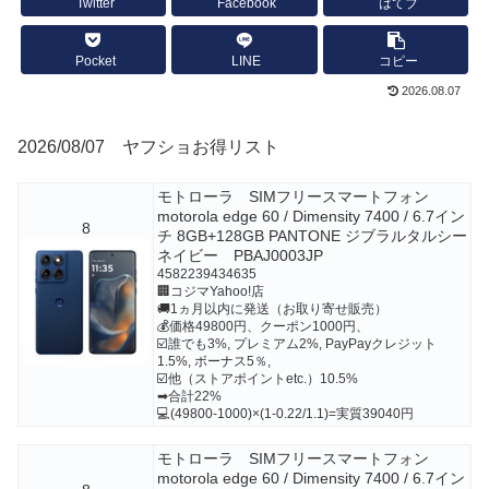
Twitter
Facebook
はてブ
Pocket
LINE
コピー
2026.08.07
2026/08/07 ヤフショお得リスト
モトローラ SIMフリースマートフォン
motorola edge 60 / Dimensity 7400 / 6.7イン
8
チ 8GB+128GB PANTONE ジブラルタルシー
ネイビー PBAJ0003JP
4582239434635
🏢コジマYahoo!店
🚚1ヵ月以内に発送（お取り寄せ販売）
💰価格49800円、クーポン1000円、
☑️誰でも3%, プレミアム2%, PayPayクレジット
1.5%, ボーナス5％,
☑️他（ストアポイントetc.）10.5%
➡合計22%
💻(49800-1000)×(1-0.22/1.1)=実質39040円
モトローラ SIMフリースマートフォン
motorola edge 60 / Dimensity 7400 / 6.7イン