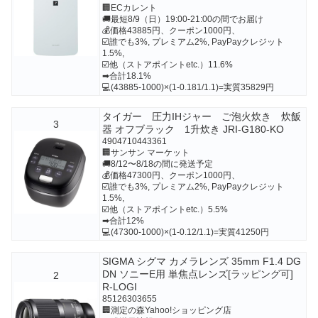
🏢ECカレント
🚚最短8/9（日）19:00-21:00の間でお届け
💰価格43885円、クーポン1000円、
☑️誰でも3%, プレミアム2%, PayPayクレジット
1.5%,
☑️他（ストアポイントetc.）11.6%
➡合計18.1%
💻(43885-1000)×(1-0.181/1.1)=実質35829円
タイガー 圧力IHジャー ご泡火炊き 炊飯
3
器 オフブラック 1升炊き JRI-G180-KO
4904710443361
🏢サンサン マーケット
🚚8/12〜8/18の間に発送予定
💰価格47300円、クーポン1000円、
☑️誰でも3%, プレミアム2%, PayPayクレジット
1.5%,
☑️他（ストアポイントetc.）5.5%
➡合計12%
💻(47300-1000)×(1-0.12/1.1)=実質41250円
SIGMA シグマ カメラレンズ 35mm F1.4 DG
DN ソニーE用 単焦点レンズ[ラッピング可]
2
R-LOGI
85126303655
🏢測定の森Yahoo!ショッピング店