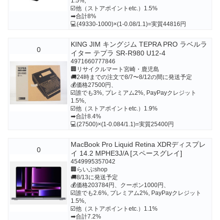
1.5%,
☑️他（ストアポイントetc.）1.5%
➡合計8%
💻(49330-1000)×(1-0.08/1.1)=実質44816円
KING JIM キングジム TEPRA PRO ラベルラ
0
イター テプラ SR-R980 U12-4
4971660777846
🏢リサイクルマート宮崎・鹿児島
🚚24時までの注文で8/7〜8/12の間に発送予定
💰価格27500円、
☑️誰でも3%, プレミアム2%, PayPayクレジット
1.5%,
☑️他（ストアポイントetc.）1.9%
➡合計8.4%
💻(27500)×(1-0.084/1.1)=実質25400円
MacBook Pro Liquid Retina XDRディスプレ
0
イ 14.2 MPHE3J/A [スペースグレイ]
4549995357042
🏢らいぶshop
🚚8/13に発送予定
💰価格203784円、クーポン1000円、
☑️誰でも2.6%, プレミアム2%, PayPayクレジット
1.5%,
☑️他（ストアポイントetc.）1.1%
➡合計7.2%