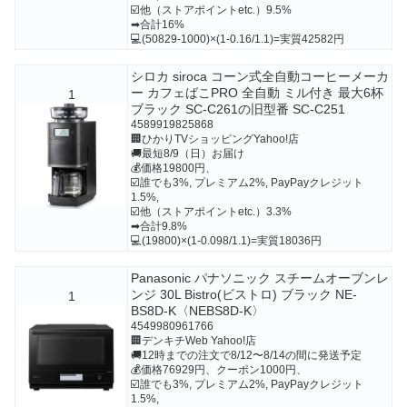
☑️他（ストアポイントetc.）9.5%
➡合計16%
💻(50829-1000)×(1-0.16/1.1)=実質42582円
シロカ siroca コーン式全自動コーヒーメーカ
ー カフェばこPRO 全自動 ミル付き 最大6杯
1
ブラック SC-C261の旧型番 SC-C251
4589919825868
🏢ひかりTVショッピングYahoo!店
🚚最短8/9（日）お届け
💰価格19800円、
☑️誰でも3%, プレミアム2%, PayPayクレジット
1.5%,
☑️他（ストアポイントetc.）3.3%
➡合計9.8%
💻(19800)×(1-0.098/1.1)=実質18036円
Panasonic パナソニック スチームオーブンレ
ンジ 30L Bistro(ビストロ) ブラック NE-
1
BS8D-K〈NEBS8D-K〉
4549980961766
🏢デンキチWeb Yahoo!店
🚚12時までの注文で8/12〜8/14の間に発送予定
💰価格76929円、クーポン1000円、
☑️誰でも3%, プレミアム2%, PayPayクレジット
1.5%,