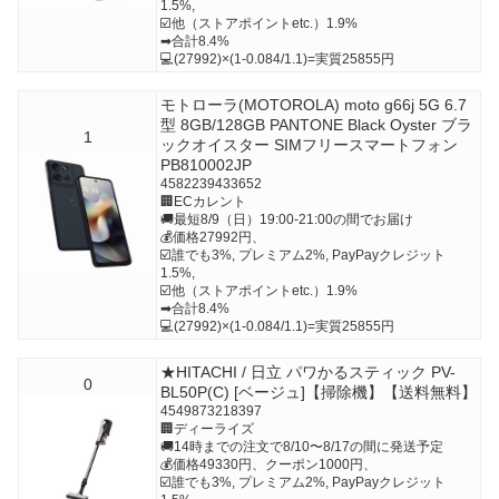
1.5%,
☑️他（ストアポイントetc.）1.9%
➡合計8.4%
💻(27992)×(1-0.084/1.1)=実質25855円
モトローラ(MOTOROLA) moto g66j 5G 6.7
型 8GB/128GB PANTONE Black Oyster ブラ
1
ックオイスター SIMフリースマートフォン
PB810002JP
4582239433652
🏢ECカレント
🚚最短8/9（日）19:00-21:00の間でお届け
💰価格27992円、
☑️誰でも3%, プレミアム2%, PayPayクレジット
1.5%,
☑️他（ストアポイントetc.）1.9%
➡合計8.4%
💻(27992)×(1-0.084/1.1)=実質25855円
★HITACHI / 日立 パワかるスティック PV-
0
BL50P(C) [ベージュ]【掃除機】【送料無料】
4549873218397
🏢ディーライズ
🚚14時までの注文で8/10〜8/17の間に発送予定
💰価格49330円、クーポン1000円、
☑️誰でも3%, プレミアム2%, PayPayクレジット