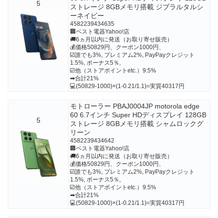
5
ストレージ 8GBメモリ搭載 ジブラルタルシ
ーネイビー
4582239434635
🏢ベスト電器Yahoo!店
🚚6ヵ月以内に発送（お取り寄せ販売）
💰価格50829円、クーポン1000円、
☑️誰でも3%, プレミアム2%, PayPayクレジット
1.5%, ボーナス5％,
☑️他（ストアポイントetc.）9.5%
➡合計21%
💻(50829-1000)×(1-0.21/1.1)=実質40317円
モトローラー PBAJ0004JP motorola edge
60 6.7インチ Super HDディスプレイ 128GB
5
ストレージ 8GBメモリ搭載 シャムロックグ
リーン
4582239434642
🏢ベスト電器Yahoo!店
🚚6ヵ月以内に発送（お取り寄せ販売）
💰価格50829円、クーポン1000円、
☑️誰でも3%, プレミアム2%, PayPayクレジット
1.5%, ボーナス5％,
☑️他（ストアポイントetc.）9.5%
➡合計21%
💻(50829-1000)×(1-0.21/1.1)=実質40317円