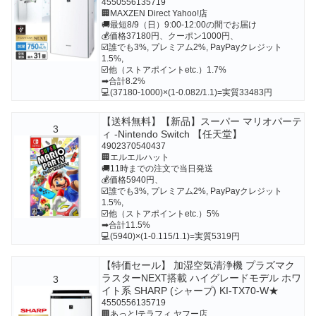
4550556135719
🏢MAXZEN Direct Yahoo!店
🚚最短8/9（日）9:00-12:00の間でお届け
💰価格37180円、クーポン1000円、
☑️誰でも3%, プレミアム2%, PayPayクレジット
1.5%,
☑️他（ストアポイントetc.）1.7%
➡合計8.2%
💻(37180-1000)×(1-0.082/1.1)=実質33483円
【送料無料】【新品】スーパー マリオパーテ
3
ィ -Nintendo Switch 【任天堂】
4902370540437
🏢エルエルハット
🚚11時までの注文で当日発送
💰価格5940円、
☑️誰でも3%, プレミアム2%, PayPayクレジット
1.5%,
☑️他（ストアポイントetc.）5%
➡合計11.5%
💻(5940)×(1-0.115/1.1)=実質5319円
【特価セール】 加湿空気清浄機 プラズマク
ラスターNEXT搭載 ハイグレードモデル ホワ
3
イト系 SHARP (シャープ) KI-TX70-W★
4550556135719
🏢あっと!テラフィ ヤフー店