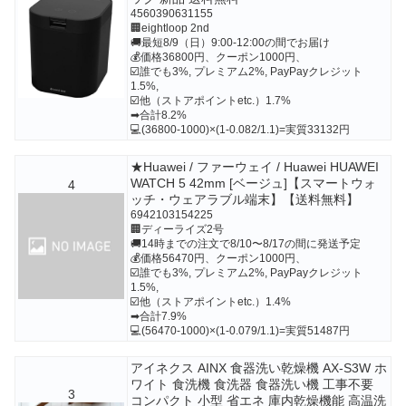
4560390631155
🏢eightloop 2nd
🚚最短8/9（日）9:00-12:00の間でお届け
💰価格36800円、クーポン1000円、
☑️誰でも3%, プレミアム2%, PayPayクレジット
1.5%,
☑️他（ストアポイントetc.）1.7%
➡合計8.2%
💻(36800-1000)×(1-0.082/1.1)=実質33132円
★Huawei / ファーウェイ / Huawei HUAWEI
WATCH 5 42mm [ベージュ]【スマートウォ
4
ッチ・ウェアラブル端末】【送料無料】
6942103154225
🏢ディーライズ2号
🚚14時までの注文で8/10〜8/17の間に発送予定
💰価格56470円、クーポン1000円、
☑️誰でも3%, プレミアム2%, PayPayクレジット
1.5%,
☑️他（ストアポイントetc.）1.4%
➡合計7.9%
💻(56470-1000)×(1-0.079/1.1)=実質51487円
アイネクス AINX 食器洗い乾燥機 AX-S3W ホ
ワイト 食洗機 食洗器 食器洗い機 工事不要
3
コンパクト 小型 省エネ 庫内乾燥機能 高温洗