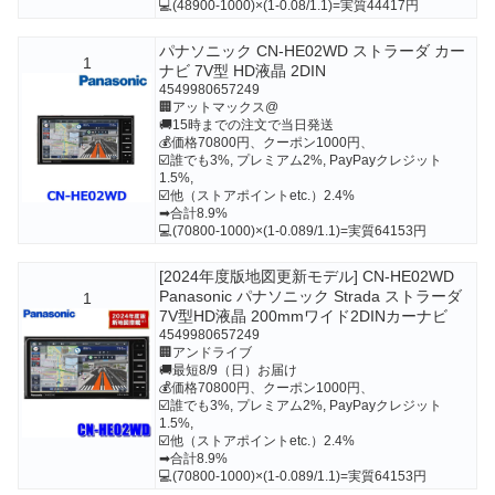
💻(48900-1000)×(1-0.08/1.1)=実質44417円
パナソニック CN-HE02WD ストラーダ カー
1
ナビ 7V型 HD液晶 2DIN
4549980657249
🏢アットマックス@
🚚15時までの注文で当日発送
💰価格70800円、クーポン1000円、
☑️誰でも3%, プレミアム2%, PayPayクレジット
1.5%,
☑️他（ストアポイントetc.）2.4%
➡合計8.9%
💻(70800-1000)×(1-0.089/1.1)=実質64153円
[2024年度版地図更新モデル] CN-HE02WD
Panasonic パナソニック Strada ストラーダ
1
7V型HD液晶 200mmワイド2DINカーナビ
4549980657249
🏢アンドライブ
🚚最短8/9（日）お届け
💰価格70800円、クーポン1000円、
☑️誰でも3%, プレミアム2%, PayPayクレジット
1.5%,
☑️他（ストアポイントetc.）2.4%
➡合計8.9%
💻(70800-1000)×(1-0.089/1.1)=実質64153円