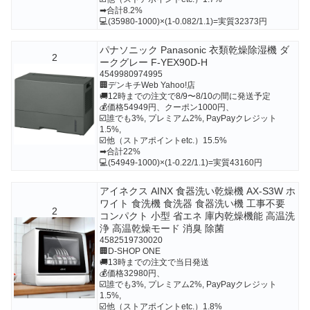
➡合計8.2%
💻(35980-1000)×(1-0.082/1.1)=実質32373円
パナソニック Panasonic 衣類乾燥除湿機 ダ
2
ークグレー F-YEX90D-H
4549980974995
🏢デンキチWeb Yahoo!店
🚚12時までの注文で8/9〜8/10の間に発送予定
💰価格54949円、クーポン1000円、
☑️誰でも3%, プレミアム2%, PayPayクレジット
1.5%,
☑️他（ストアポイントetc.）15.5%
➡合計22%
💻(54949-1000)×(1-0.22/1.1)=実質43160円
アイネクス AINX 食器洗い乾燥機 AX-S3W ホ
ワイト 食洗機 食洗器 食器洗い機 工事不要
2
コンパクト 小型 省エネ 庫内乾燥機能 高温洗
浄 高温乾燥モード 消臭 除菌
4582519730020
🏢D-SHOP ONE
🚚13時までの注文で当日発送
💰価格32980円、
☑️誰でも3%, プレミアム2%, PayPayクレジット
1.5%,
☑️他（ストアポイントetc.）1.8%