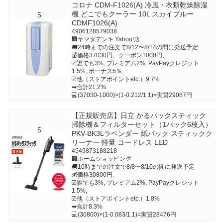
コロナ CDM-F1026(A) 冷風・衣類乾燥除湿
機 どこでもクーラー 10L スカイブルー
5
CDMF1026(A)
4906128579038
🏢ヤマダデンキ Yahoo!店
🚚24時までの注文で8/12〜8/14の間に発送予定
💰価格37030円、クーポン1000円、
☑️誰でも3%, プレミアム2%, PayPayクレジット
1.5%, ボーナス5％,
☑️他（ストアポイントetc.）9.7%
➡合計21.2%
💻(37030-1000)×(1-0.212/1.1)=実質29087円
【正規販売店】日立 かるパックスティック
掃除機＆フィルターセット（1パック6枚入）
5
PKV-BK3Lラベンダー 紙パック スティックク
リーナー 軽量 コードレス LED
4549873188218
🏢ホームショッピング
🚚10時までの注文で8/8〜8/10の間に発送予定
💰価格30800円、
☑️誰でも3%, プレミアム2%, PayPayクレジット
1.5%,
☑️他（ストアポイントetc.）1.8%
➡合計8.3%
💻(30800)×(1-0.083/1.1)=実質28476円