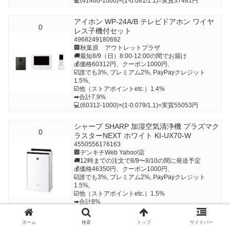
💻(41460-1000)×(1-0.081/1.1)=実質37481円
アイホン WP-24A/B テレビドアホン ワイヤ
0
レス子機付セット
4968249180692
🏢秋葉原 アウトレットプラザ
🚚最短8/9（日）8:00-12:00の間でお届け
💰価格60312円、クーポン1000円、
☑️誰でも3%, プレミアム2%, PayPayクレジット
1.5%,
☑️他（ストアポイントetc.）1.4%
➡合計7.9%
💻(60312-1000)×(1-0.079/1.1)=実質55053円
シャープ SHARP 加湿空気清浄機 プラズマク
0
ラスターNEXT ホワイト KI-UX70-W
4550556176163
🏢デンキチWeb Yahoo!店
🚚12時までの注文で8/9〜8/10の間に発送予定
💰価格46350円、クーポン1000円、
☑️誰でも3%, プレミアム2%, PayPayクレジット
1.5%,
☑️他（ストアポイントetc.）1.5%
➡合計8%
💻(46350-1000)×(1-0.08/1.1)=実質42052円
ホーム
検索
トップ
サイドバー