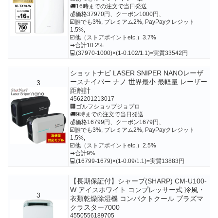
🚚16時までの注文で当日発送
💰価格37970円、クーポン1000円、
☑️誰でも3%, プレミアム2%, PayPayクレジット
1.5%,
☑️他（ストアポイントetc.）3.7%
➡合計10.2%
💻(37970-1000)×(1-0.102/1.1)=実質33542円
ショットナビ LASER SNIPER NANOレーザ
ースナイパー ナノ 世界最小 最軽量 レーザー
3
距離計
4562201213017
🏢ゴルフショップジョプロ
🚚9時までの注文で当日発送
💰価格16799円、クーポン1679円、
☑️誰でも3%, プレミアム2%, PayPayクレジット
1.5%,
☑️他（ストアポイントetc.）2.5%
➡合計9%
💻(16799-1679)×(1-0.09/1.1)=実質13883円
【長期保証付】シャープ(SHARP) CM-U100-
W アイスホワイト コンプレッサー式 冷風・
3
衣類乾燥除湿機 コンパクトクール プラズマ
クラスター7000
4550556189705