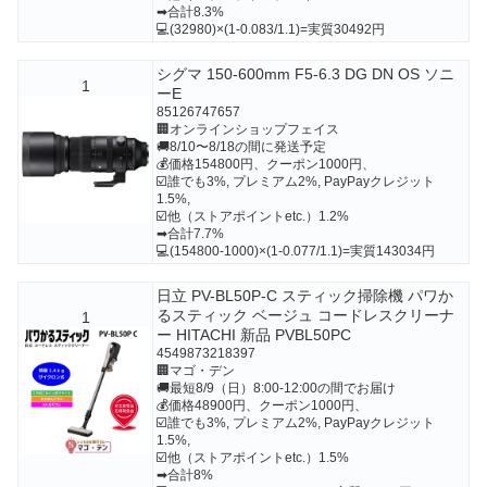
➡合計8.3%
💻(32980)×(1-0.083/1.1)=実質30492円
シグマ 150-600mm F5-6.3 DG DN OS ソニ
1
ーE
85126747657
🏢オンラインショップフェイス
🚚8/10〜8/18の間に発送予定
💰価格154800円、クーポン1000円、
☑️誰でも3%, プレミアム2%, PayPayクレジット
1.5%,
☑️他（ストアポイントetc.）1.2%
➡合計7.7%
💻(154800-1000)×(1-0.077/1.1)=実質143034円
日立 PV-BL50P-C スティック掃除機 パワか
るスティック ベージュ コードレスクリーナ
1
ー HITACHI 新品 PVBL50PC
4549873218397
🏢マゴ・デン
🚚最短8/9（日）8:00-12:00の間でお届け
💰価格48900円、クーポン1000円、
☑️誰でも3%, プレミアム2%, PayPayクレジット
1.5%,
☑️他（ストアポイントetc.）1.5%
➡合計8%