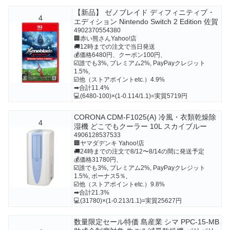
【新品】 ゼノブレイド ディフィニティブ・
4
エディション Nintendo Switch 2 Edition 佐賀
4902370554380
🏢赤い熊さんYahoo!店
🚚12時までの注文で当日発送
💰価格6480円、クーポン100円、
☑️誰でも3%, プレミアム2%, PayPayクレジット
1.5%,
☑️他（ストアポイントetc.）4.9%
➡合計11.4%
💻(6480-100)×(1-0.114/1.1)=実質5719円
CORONA CDM-F1025(A) 冷風・衣類乾燥除
4
湿機 どこでもクーラー 10L スカイブルー
4906128537533
🏢ヤマダデンキ Yahoo!店
🚚24時までの注文で8/12〜8/14の間に発送予定
💰価格31780円、
☑️誰でも3%, プレミアム2%, PayPayクレジット
1.5%, ボーナス5％,
☑️他（ストアポイントetc.）9.8%
➡合計21.3%
💻(31780)×(1-0.213/1.1)=実質25627円
数量限定セール特価 島産業 シマ PPC-15-MB