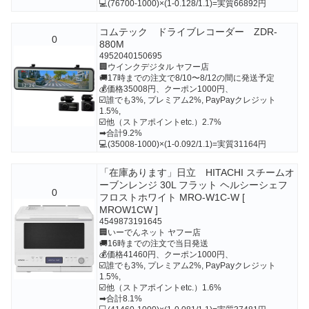
💻(76700-1000)×(1-0.128/1.1)=実質66892円
コムテック ドライブレコーダー ZDR-
0
880M
4952040150695
🏢ウインクデジタル ヤフー店
🚚17時までの注文で8/10〜8/12の間に発送予定
💰価格35008円、クーポン1000円、
☑️誰でも3%, プレミアム2%, PayPayクレジット
1.5%,
☑️他（ストアポイントetc.）2.7%
➡合計9.2%
💻(35008-1000)×(1-0.092/1.1)=実質31164円
「在庫あります」日立 HITACHI スチームオ
ーブンレンジ 30L フラット ヘルシーシェフ
0
フロストホワイト MRO-W1C-W [
MROW1CW ]
4549873191645
🏢いーでんネット ヤフー店
🚚16時までの注文で当日発送
💰価格41460円、クーポン1000円、
☑️誰でも3%, プレミアム2%, PayPayクレジット
1.5%,
☑️他（ストアポイントetc.）1.6%
➡合計8.1%