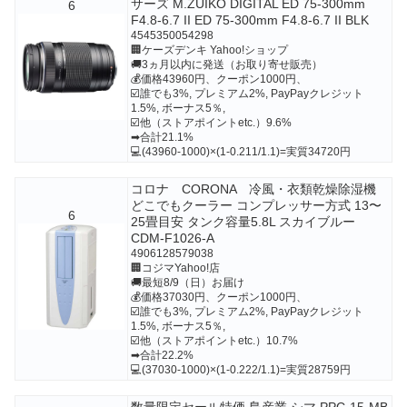
サーズ M.ZUIKO DIGITAL ED 75-300mm
6
F4.8-6.7 II ED 75-300mm F4.8-6.7 II BLK
4545350054298
🏢ケーズデンキ Yahoo!ショップ
🚚3ヵ月以内に発送（お取り寄せ販売）
💰価格43960円、クーポン1000円、
☑️誰でも3%, プレミアム2%, PayPayクレジット
1.5%, ボーナス5％,
☑️他（ストアポイントetc.）9.6%
➡合計21.1%
💻(43960-1000)×(1-0.211/1.1)=実質34720円
コロナ CORONA 冷風・衣類乾燥除湿機
どこでもクーラー コンプレッサー方式 13〜
6
25畳目安 タンク容量5.8L スカイブルー
CDM-F1026-A
4906128579038
🏢コジマYahoo!店
🚚最短8/9（日）お届け
💰価格37030円、クーポン1000円、
☑️誰でも3%, プレミアム2%, PayPayクレジット
1.5%, ボーナス5％,
☑️他（ストアポイントetc.）10.7%
➡合計22.2%
💻(37030-1000)×(1-0.222/1.1)=実質28759円
数量限定セール特価 島産業 シマ PPC-15-MB