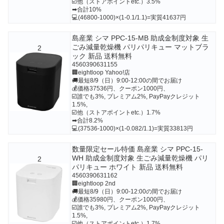
☑️他（ストアポイントetc.）3.5%
➡合計10%
💻(46800-1000)×(1-0.1/1.1)=実質41637円
島産業 シマ PPC-15-MB 助成金制度対象 生
ごみ減量乾燥機 パリパリキュー マットブラ
2
ック 新品 送料無料
4560390631155
🏢eightloop Yahoo!店
🚚最短8/9（日）9:00-12:00の間でお届け
💰価格37536円、クーポン1000円、
☑️誰でも3%, プレミアム2%, PayPayクレジット
1.5%,
☑️他（ストアポイントetc.）1.7%
➡合計8.2%
💻(37536-1000)×(1-0.082/1.1)=実質33813円
数量限定セール特価 島産業 シマ PPC-15-
WH 助成金制度対象 生ごみ減量乾燥機 パリ
2
パリキュー ホワイト 新品 送料無料
4560390631162
🏢eightloop 2nd
🚚最短8/9（日）9:00-12:00の間でお届け
💰価格35980円、クーポン1000円、
☑️誰でも3%, プレミアム2%, PayPayクレジット
1.5%,
☑️他（ストアポイントetc.）1.7%