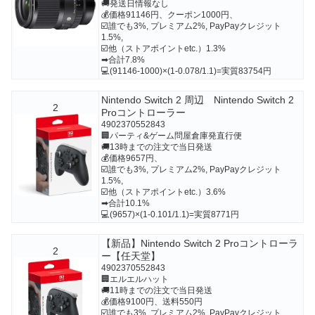
🚚発送日情報なし
💰価格91146円、クーポン1000円、
☑️誰でも3%, プレミアム2%, PayPayクレジット
1.5%,
☑️他（ストアポイントetc.）1.3%
➡合計7.8%
💻(91146-1000)×(1-0.078/1.1)=実質83754円
Nintendo Switch 2 周辺 Nintendo Switch 2
2
Proコントローラー
4902370552843
🏢パーティ&ゲーム問屋倉庫発直行便
🚚13時までの注文で当日発送
💰価格9657円、
☑️誰でも3%, プレミアム2%, PayPayクレジット
1.5%,
☑️他（ストアポイントetc.）3.6%
➡合計10.1%
💻(9657)×(1-0.101/1.1)=実質8771円
【新品】Nintendo Switch 2 Proコントローラ
2
ー【任天堂】
4902370552843
🏢エルエルハット
🚚11時までの注文で当日発送
💰価格9100円、送料550円
☑️誰でも3%, プレミアム2%, PayPayクレジット