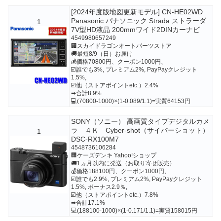
[2024年度版地図更新モデル] CN-HE02WD
Panasonic パナソニック Strada ストラーダ
1
7V型HD液晶 200mmワイド2DINカーナビ
4549980657249
🏢スカイドラゴンオートパーツストア
🚚最短8/9（日）お届け
💰価格70800円、クーポン1000円、
☑️誰でも3%, プレミアム2%, PayPayクレジット
1.5%,
☑️他（ストアポイントetc.）2.4%
➡合計8.9%
💻(70800-1000)×(1-0.089/1.1)=実質64153円
SONY（ソニー） 高画質タイプデジタルカメ
ラ ４Ｋ Cyber-shot（サイバーショット）
1
DSC-RX100M7
4548736106284
🏢ケーズデンキ Yahoo!ショップ
🚚1ヵ月以内に発送（お取り寄せ販売）
💰価格188100円、クーポン1000円、
☑️誰でも2.9%, プレミアム2%, PayPayクレジット
1.5%, ボーナス2.9％,
☑️他（ストアポイントetc.）7.8%
➡合計17.1%
💻(188100-1000)×(1-0.171/1.1)=実質158015円